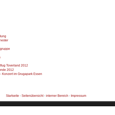
dung
hester
ngruppe
s
flug Toverland 2012
unde 2012
- Konzert im Grugapark Essen
Startseite
-
Seitenübersicht
-
interner Bereich
-
Impressum