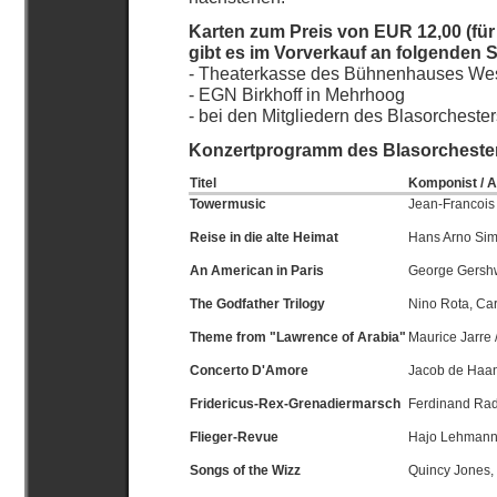
Karten zum Preis von EUR 12,00 (fü
gibt es im Vorverkauf an folgenden S
- Theaterkasse des Bühnenhauses We
- EGN Birkhoff in Mehrhoog
- bei den Mitgliedern des Blasorchester
Konzertprogramm des Blasorchester
Titel
Komponist / 
Towermusic
Jean-Francois
Reise in die alte Heimat
Hans Arno Simo
An American in Paris
George Gershwi
The Godfather Trilogy
Nino Rota, Car
Theme from "Lawrence of Arabia"
Maurice Jarre /
Concerto D'Amore
Jacob de Haa
Fridericus-Rex-Grenadiermarsch
Ferdinand Rade
Flieger-Revue
Hajo Lehmann 
Songs of the Wizz
Quincy Jones, 